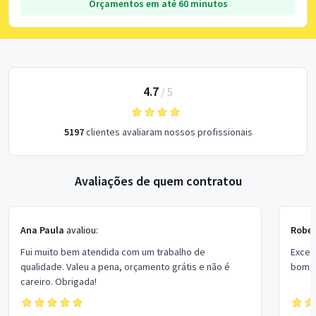
Orçamentos em até 60 minutos
4.7
/
5
5197
clientes avaliaram nossos profissionais
Avaliações de quem contratou
Ana Paula
avaliou:
Rober
Fui muito bem atendida com um trabalho de
Excel
qualidade. Valeu a pena, orçamento grátis e não é
bom p
careiro. Obrigada!