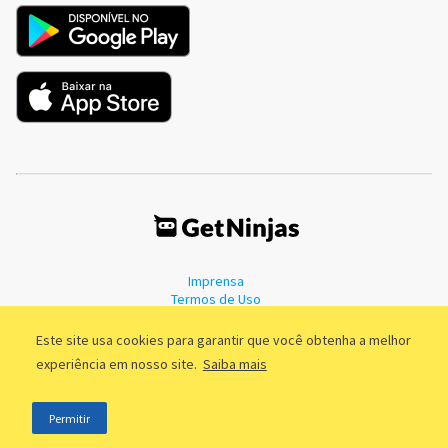
Imprensa
Termos de Uso
Política de Privacidade
Este site usa cookies para garantir que você obtenha a melhor
experiência em nosso site.
Saiba mais
©2011 - 2026, GetNinjas LTDA. CNPJ 55.744.877/0001-89 - Rua Dr.
Permitir
Fernandes Coelho, 85 - 3º andar - São Paulo/SP - Brasil