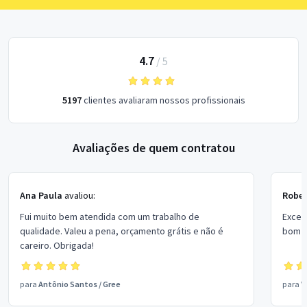
4.7
/
5
5197
clientes avaliaram nossos profissionais
Avaliações de quem contratou
Ana Paula
avaliou:
Rober
Fui muito bem atendida com um trabalho de
Excel
qualidade. Valeu a pena, orçamento grátis e não é
bom p
careiro. Obrigada!
para
Antônio Santos
/
Gree
para
V