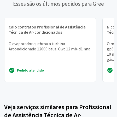
Esses são os últimos pedidos para Gree
Caio
contratou
Profissional de Assistência
Nicol
Técnica de Ar-condicionados
Técni
O evaporador quebrou a turbina.
O mod
Arcondicionado 12000 btus. Gwc 12 mb-d1 nna
gp822
10 mi
gás. 
para..
Pedido atendido
Veja serviços similares para Profissional
de Assistência Técnica de Ar-