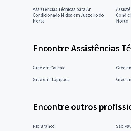
Assistências Técnicas para Ar
Assistê
Condicionado Midea em Juazeiro do
Condici
Norte
Norte
Encontre Assistências T
Gree em Caucaia
Gree e
Gree em Itapipoca
Gree e
Encontre outros profissi
Rio Branco
São Pa