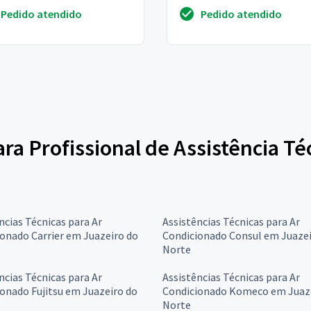
riam verificar onde posso
para facilitar o diagnóstico
Pedido atendido
Pedido atendido
lo para...
profissional,u...
ara Profissional de Assistência Té
ncias Técnicas para Ar
Assistências Técnicas para Ar
onado Carrier em Juazeiro do
Condicionado Consul em Juazei
Norte
ncias Técnicas para Ar
Assistências Técnicas para Ar
onado Fujitsu em Juazeiro do
Condicionado Komeco em Juaz
Norte