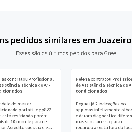
uns pedidos similares em Juazeiro
Esses são os últimos pedidos para Gree
las
contratou
Profissional
Helena
contratou
Profissio
ssistência Técnica de Ar-
de Assistência Técnica de A
dicionados
condicionados
delo do meu ar
Peguei,já 2 indicações no
icionado portatil é gp822l-
app,mas infelizmente olh
le está resfriando porém
e deram diagnóstico diferen
is de 10 min ele para de
mas sem sucesso para o
iar. Acredito que seja o gás. .
reparo,o ar está fora do loc