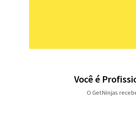
Você é Profissi
O GetNinjas receb