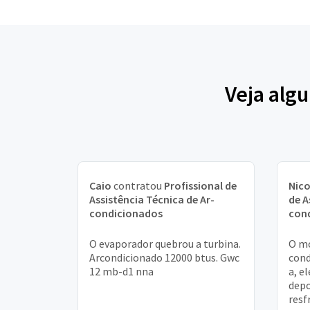
Veja alg
Caio
contratou
Profissional de
Nico
Assistência Técnica de Ar-
de A
condicionados
con
O evaporador quebrou a turbina.
O mo
Arcondicionado 12000 btus. Gwc
cond
12 mb-d1 nna
a, e
depo
resfr