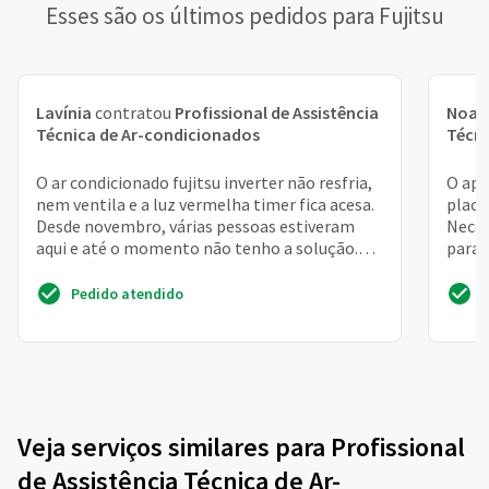
Esses são os últimos pedidos para Fujitsu
Lavínia
contratou
Profissional de Assistência
Noah
Técnica de Ar-condicionados
Técni
O ar condicionado fujitsu inverter não resfria,
O apa
nem ventila e a luz vermelha timer fica acesa.
placa
Desde novembro, várias pessoas estiveram
Neces
aqui e até o momento não tenho a solução.
para 
Quem é au...
9601. 
Pedido atendido
Veja serviços similares para Profissional
de Assistência Técnica de Ar-