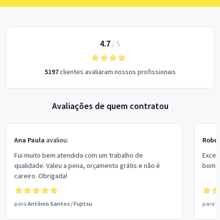
4.7
/
5
5197
clientes avaliaram nossos profissionais
Avaliações de quem contratou
Ana Paula
avaliou:
Rober
Fui muito bem atendida com um trabalho de
Excel
qualidade. Valeu a pena, orçamento grátis e não é
bom p
careiro. Obrigada!
para
Antônio Santos
/
Fujitsu
para
V