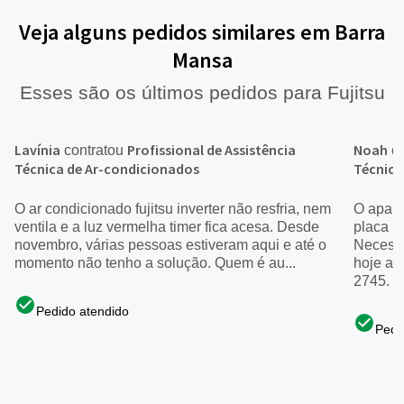
Veja alguns pedidos similares em Barra
Mansa
Esses são os últimos pedidos para Fujitsu
Lavínia
Profissional de Assistência
Noah
contratou
co
Técnica de Ar-condicionados
Técnica
O ar condicionado fujitsu inverter não resfria, nem
O apare
ventila e a luz vermelha timer fica acesa. Desde
placa i
novembro, várias pessoas estiveram aqui e até o
Necessi
momento não tenho a solução. Quem é au...
hoje at
2745. ..
Pedido atendido
Pedi