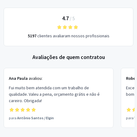
4.7
/
5
5197
clientes avaliaram nossos profissionais
Avaliações de quem contratou
Ana Paula
avaliou:
Rober
Fui muito bem atendida com um trabalho de
Excel
qualidade. Valeu a pena, orçamento grátis e não é
bom p
careiro. Obrigada!
para
Antônio Santos
/
Elgin
para
V