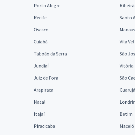
Porto Alegre
Ribeirã
Recife
Santo 
Osasco
Manau
Cuiabá
Vila Ve
Taboão da Serra
São Jo
Jundiaí
Vitória
Juiz de Fora
São Cae
Arapiraca
Guaruj
Natal
Londri
Itajaí
Betim
Piracicaba
Maceió