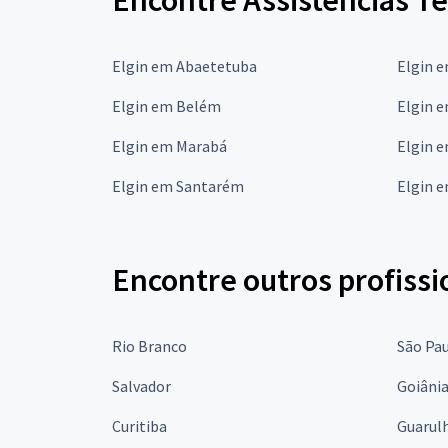
Encontre Assistências Té
Elgin em Abaetetuba
Elgin 
Elgin em Belém
Elgin 
Elgin em Marabá
Elgin 
Elgin em Santarém
Elgin e
Encontre outros profissi
Rio Branco
São Pa
Salvador
Goiâni
Curitiba
Guarul