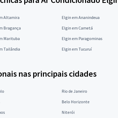
cnicas para Ar Condicionado Elgi
em Altamira
Elgin em Ananindeua
em Bragança
Elgin em Cametá
em Marituba
Elgin em Paragominas
m Tailândia
Elgin em Tucuruí
onais nas principais cidades
ulo
Rio de Janeiro
a
Belo Horizonte
hos
Niterói