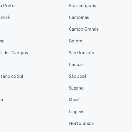
o Preto
Florianópolis
André
Campinas
s
Campo Grande
lha
Belém
sé dos Campos
São Gonçalo
Canoas
tano do Sul
São José
á
Suzano
na
Mauá
Itapevi
Hortolândia