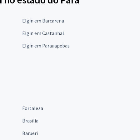
n no estado do Pará
Elgin em Barcarena
Elgin em Castanhal
Elgin em Parauapebas
Fortaleza
Brasília
Barueri