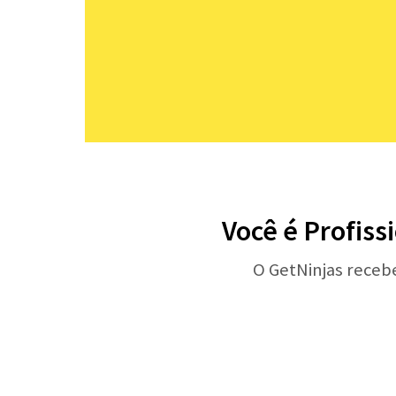
Você é Profiss
O GetNinjas receb