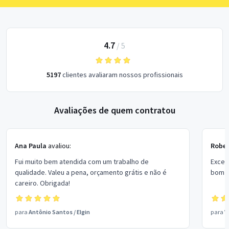
4.7
/
5
5197
clientes avaliaram nossos profissionais
Avaliações de quem contratou
Ana Paula
avaliou:
Rober
Fui muito bem atendida com um trabalho de
Excel
qualidade. Valeu a pena, orçamento grátis e não é
bom p
careiro. Obrigada!
para
Antônio Santos
/
Elgin
para
V