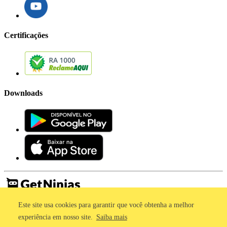
Certificações
Downloads
Este site usa cookies para garantir que você obtenha a melhor
Imprensa
Termos de Uso
experiência em nosso site.
Saiba mais
Política de Privacidade