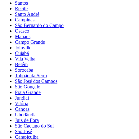
Santos
Recife
Santo André
Campinas
São Bernardo do Campo
Osasco
Manaus
Campo Grande
Joinville
Cuiabá
Vila Velha
Belém
Sorocaba
Taboão da Serra
São José dos Campos
São Gonçalo
Praia Grande
Jundiaí
Vitória
Canoas
Uberlândia
Juiz de Fora
São Caetano do Sul
São José
Carapicuíba