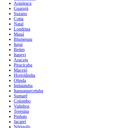
Arapiraca
Guarujá
Suzano
Cotia
Natal
Londrina
Mauá
Blumenau
Itajaí
Betim
Itapevi
Aracaju
Piracicaba
Maceió
Hortolândia
Olinda
Indaiatuba
Itaquaquecetuba
Sumaré
Colombo
Valinhos
Teresina
Pinhais
Jacareí
Nilópolis