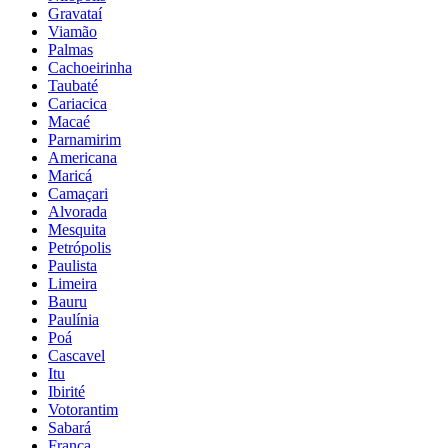
Gravataí
Viamão
Palmas
Cachoeirinha
Taubaté
Cariacica
Macaé
Parnamirim
Americana
Maricá
Camaçari
Alvorada
Mesquita
Petrópolis
Paulista
Limeira
Bauru
Paulínia
Poá
Cascavel
Itu
Ibirité
Votorantim
Sabará
Franca