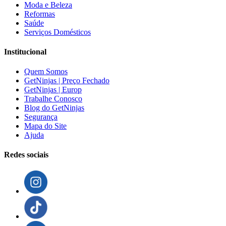
Moda e Beleza
Reformas
Saúde
Serviços Domésticos
Institucional
Quem Somos
GetNinjas | Preço Fechado
GetNinjas | Europ
Trabalhe Conosco
Blog do GetNinjas
Segurança
Mapa do Site
Ajuda
Redes sociais