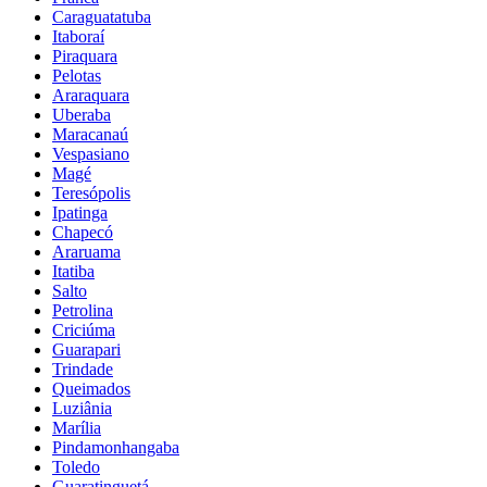
Caraguatatuba
Itaboraí
Piraquara
Pelotas
Araraquara
Uberaba
Maracanaú
Vespasiano
Magé
Teresópolis
Ipatinga
Chapecó
Araruama
Itatiba
Salto
Petrolina
Criciúma
Guarapari
Trindade
Queimados
Luziânia
Marília
Pindamonhangaba
Toledo
Guaratinguetá