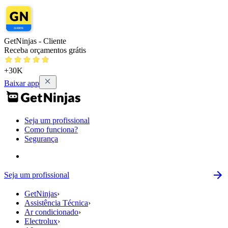
GetNinjas - Cliente
Receba orçamentos grátis
+30K
Baixar app
Seja um profissional
Como funciona?
Segurança
Seja um profissional
GetNinjas
›
Assistência Técnica
›
Ar condicionado
›
Electrolux
›