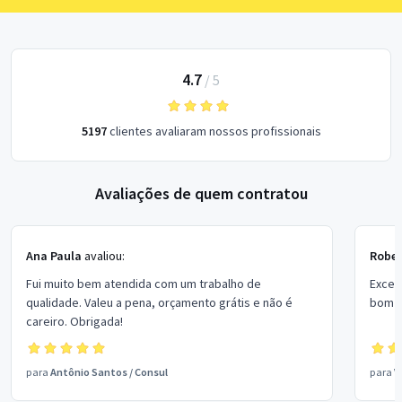
4.7
/
5
5197
clientes avaliaram nossos profissionais
Avaliações de quem contratou
Ana Paula
avaliou:
Rober
Fui muito bem atendida com um trabalho de
Excel
qualidade. Valeu a pena, orçamento grátis e não é
bom p
careiro. Obrigada!
para
Antônio Santos
/
Consul
para
V