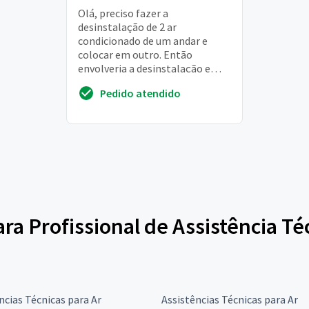
Olá, preciso fazer a
desinstalação de 2 ar
condicionado de um andar e
colocar em outro. Então
envolveria a desinstalação e
instalação de duas unidades de
Pedido atendido
ar condicionado, sendo um
consul ...
ara Profissional de Assistência Té
ncias Técnicas para Ar
Assistências Técnicas para Ar