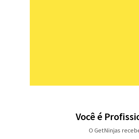
Você é Profissi
O GetNinjas receb