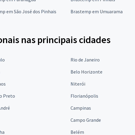
mp em São José dos Pinhais
Brastemp em Umuarama
onais nas principais cidades
ulo
Rio de Janeiro
a
Belo Horizonte
hos
Niterói
o Preto
Florianópolis
André
Campinas
s
Campo Grande
lha
Belém