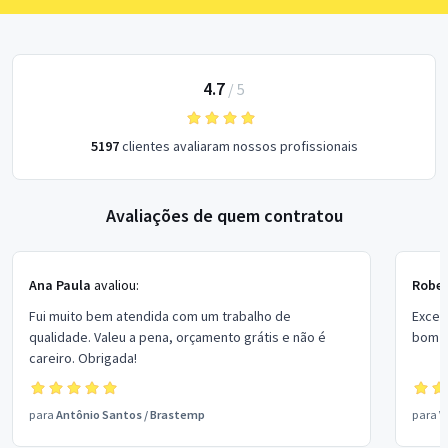
4.7
/
5
5197
clientes avaliaram nossos profissionais
Avaliações de quem contratou
Ana Paula
avaliou:
Rober
Fui muito bem atendida com um trabalho de
Excel
qualidade. Valeu a pena, orçamento grátis e não é
bom p
careiro. Obrigada!
para
Antônio Santos
/
Brastemp
para
V