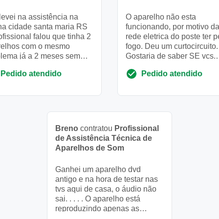
levei na assistência na
O aparelho não esta
ha cidade santa maria RS
funcionando, por motivo d
ofissional falou que tinha 2
rede eletrica do poste ter 
relhos com o mesmo
fogo. Deu um curtocircuito.
blema já a 2 meses sem
Gostaria de saber SE vcs.
ção diz ele que só
Fazem orçamento pra celp
Pedido atendido
Pedido atendido
ando a placa (fonte) ma...
Breno
contratou
Profissional
de Assistência Técnica de
Aparelhos de Som
Ganhei um aparelho dvd
antigo e na hora de testar nas
tvs aqui de casa, o áudio não
sai. . . . . O aparelho está
reproduzindo apenas as
imagens. Já testei cabos