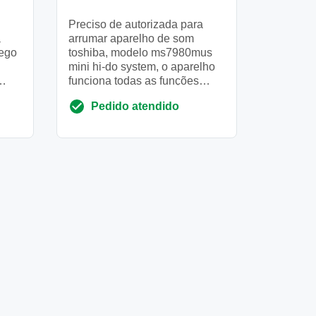
Preciso de autorizada para
a
arrumar aparelho de som
pego
toshiba, modelo ms7980mus
mini hi-do system, o aparelho
funciona todas as funções
e.
porém o áudio não sai, acho
Pedido atendido
que queimou a saída de som