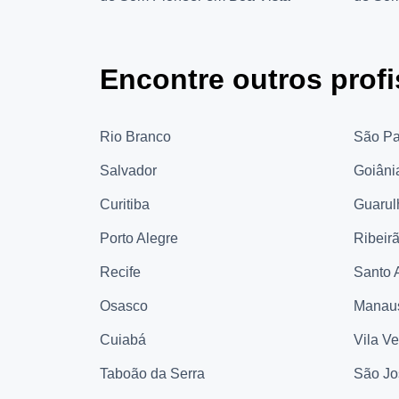
Encontre outros profi
Rio Branco
São Pa
Salvador
Goiâni
Curitiba
Guarul
Porto Alegre
Ribeir
Recife
Santo 
Osasco
Manau
Cuiabá
Vila V
Taboão da Serra
São Jo