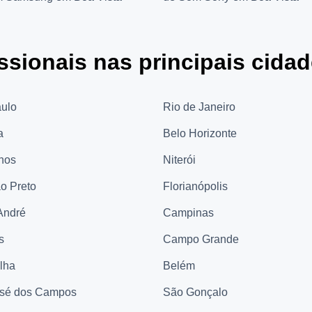
ssionais nas principais cida
ulo
Rio de Janeiro
a
Belo Horizonte
hos
Niterói
ão Preto
Florianópolis
André
Campinas
s
Campo Grande
elha
Belém
sé dos Campos
São Gonçalo