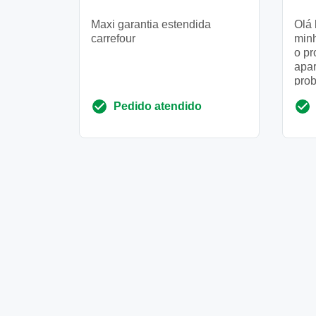
Maxi garantia estendida
Olá 
carrefour
min
o pr
apa
pro
solu
Pedido atendido
troc