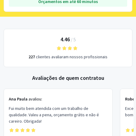
Orçamentos em até 60 minutos
4.46
/
5
227
clientes avaliaram nossos profissionais
Avaliações de quem contratou
Ana Paula
avaliou:
Rober
Fui muito bem atendida com um trabalho de
Excel
qualidade. Valeu a pena, orçamento grátis e não é
bom p
careiro. Obrigada!