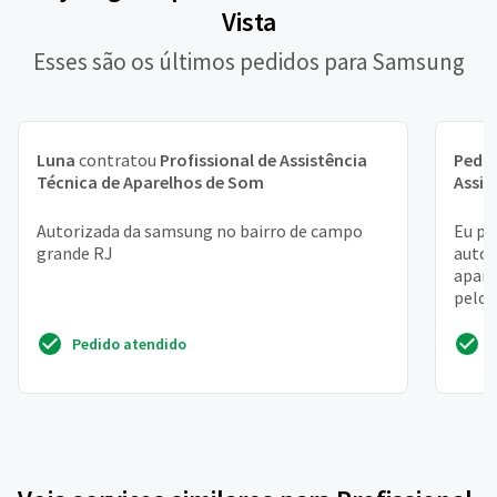
Vista
Esses são os últimos pedidos para Samsung
Luna
contratou
Profissional de Assistência
Pedr
Técnica de Aparelhos de Som
Assis
Autorizada da samsung no bairro de campo
Eu pr
grande RJ
autor
apare
pelo 
queim
Pedido atendido