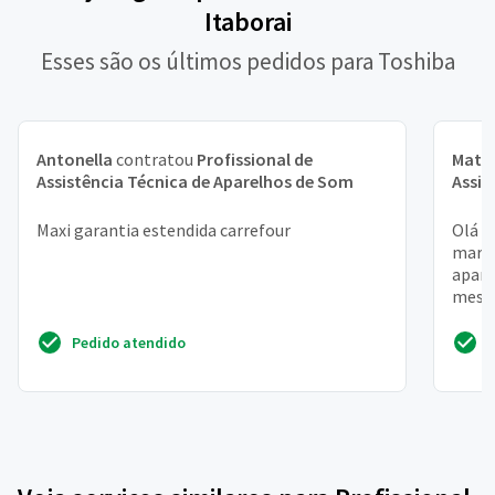
Itaborai
Esses são os últimos pedidos para Toshiba
Antonella
contratou
Profissional de
Math
Assistência Técnica de Aparelhos de Som
Assis
Maxi garantia estendida carrefour
Olá l
maria
apare
meses
placa
Pedido atendido