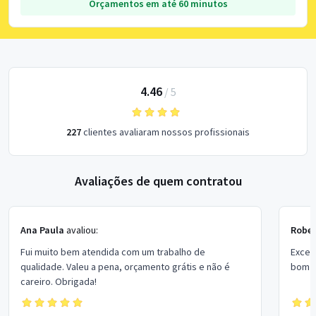
Orçamentos em até 60 minutos
4.46
/
5
227
clientes avaliaram nossos profissionais
Avaliações de quem contratou
Ana Paula
avaliou:
Rober
Fui muito bem atendida com um trabalho de
Excel
qualidade. Valeu a pena, orçamento grátis e não é
bom p
careiro. Obrigada!