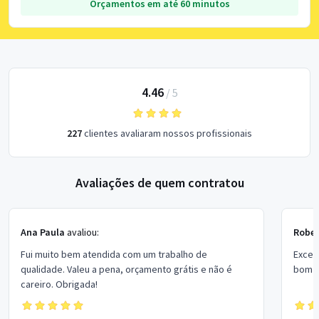
Orçamentos em até 60 minutos
4.46
/
5
227
clientes avaliaram nossos profissionais
Avaliações de quem contratou
Ana Paula
avaliou:
Rober
Fui muito bem atendida com um trabalho de
Excel
qualidade. Valeu a pena, orçamento grátis e não é
bom p
careiro. Obrigada!