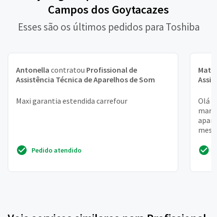
Campos dos Goytacazes
Esses são os últimos pedidos para Toshiba
Antonella
contratou
Profissional de
Math
Assistência Técnica de Aparelhos de Som
Assis
Maxi garantia estendida carrefour
Olá l
maria
apare
meses
placa
Pedido atendido