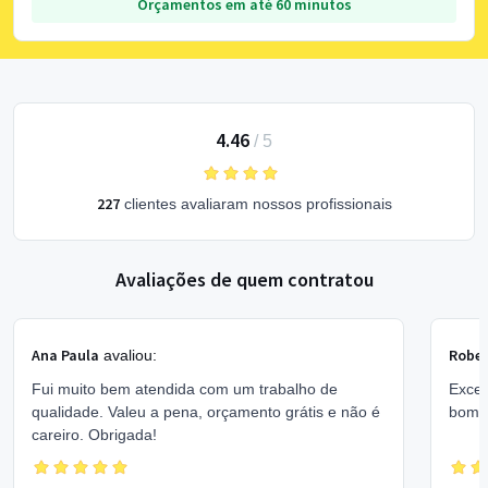
Orçamentos em até 60 minutos
4.46
/
5
227
clientes avaliaram nossos profissionais
Avaliações de quem contratou
Ana Paula
Rober
avaliou:
Fui muito bem atendida com um trabalho de
Excel
qualidade. Valeu a pena, orçamento grátis e não é
bom 
careiro. Obrigada!