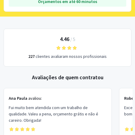
Orçamentos em até 60 minutos
4.46
/
5
227
clientes avaliaram nossos profissionais
Avaliações de quem contratou
Ana Paula
avaliou:
Rober
Fui muito bem atendida com um trabalho de
Excel
qualidade. Valeu a pena, orçamento grátis e não é
bom p
careiro. Obrigada!