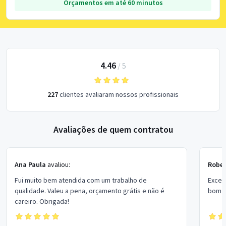
Orçamentos em até 60 minutos
4.46
/
5
227
clientes avaliaram nossos profissionais
Avaliações de quem contratou
Ana Paula
avaliou:
Rober
Fui muito bem atendida com um trabalho de
Excel
qualidade. Valeu a pena, orçamento grátis e não é
bom p
careiro. Obrigada!