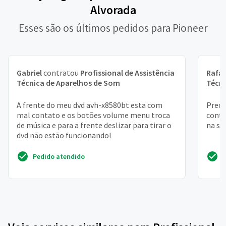
Alvorada
Esses são os últimos pedidos para Pioneer
Gabriel
contratou
Profissional de Assistência
Rafae
Técnica de Aparelhos de Som
Técni
A frente do meu dvd avh-x8580bt esta com
Preci
mal contato e os botões volume menu troca
contr
de música e para a frente deslizar para tirar o
na sa
dvd não estão funcionando!
Pedido atendido