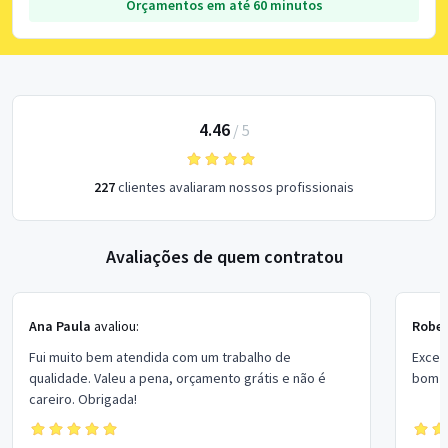
Orçamentos em até 60 minutos
4.46
/
5
227
clientes avaliaram nossos profissionais
Avaliações de quem contratou
Ana Paula
avaliou:
Rober
Fui muito bem atendida com um trabalho de
Excel
qualidade. Valeu a pena, orçamento grátis e não é
bom p
careiro. Obrigada!