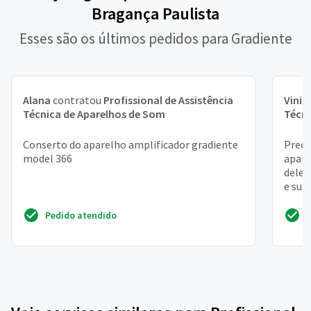
Bragança Paulista
Esses são os últimos pedidos para Gradiente
Alana
contratou
Profissional de Assistência
Vinic
Técnica de Aparelhos de Som
Técni
Conserto do aparelho amplificador gradiente
Preci
model 366
apare
dele!
e sua
é mais
Pedido atendido