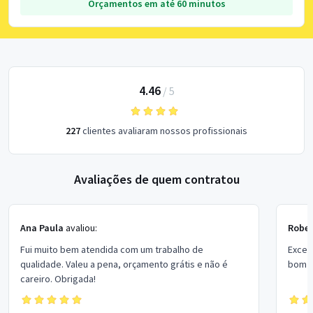
Orçamentos em até 60 minutos
4.46
/
5
227
clientes avaliaram nossos profissionais
Avaliações de quem contratou
Ana Paula
avaliou:
Rober
Fui muito bem atendida com um trabalho de
Excel
qualidade. Valeu a pena, orçamento grátis e não é
bom p
careiro. Obrigada!