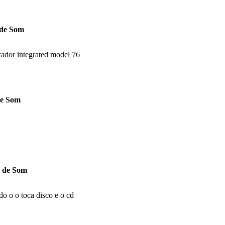
 de Som
cador integrated model 76
de Som
s de Som
o o o toca disco e o cd