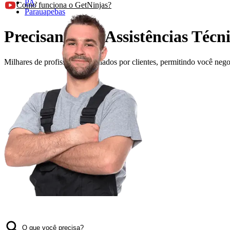
PA
›
Como funciona o GetNinjas?
Parauapebas
Precisando de Assistências Téc
Milhares de profissionais avaliados por clientes, permitindo você ne