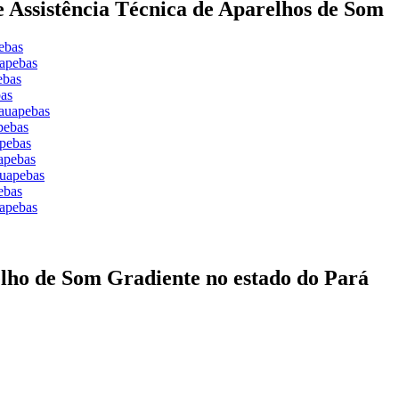
de Assistência Técnica de Aparelhos de Som
ebas
uapebas
ebas
bas
rauapebas
pebas
apebas
apebas
auapebas
ebas
uapebas
elho de Som Gradiente no estado do Pará