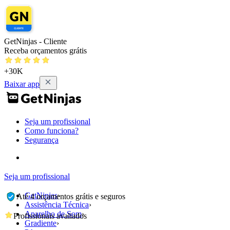
GetNinjas - Cliente
Receba orçamentos grátis
+30K
Baixar app
Seja um profissional
Como funciona?
Segurança
Seja um profissional
GetNinjas
›
Até 4 orçamentos grátis e seguros
Assistência Técnica
›
Aparelho de Som
›
Profissionais avaliados
Gradiente
›