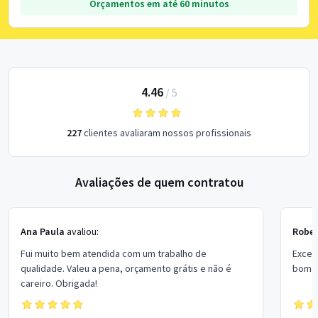
Orçamentos em até 60 minutos
4.46
/
5
227
clientes avaliaram nossos profissionais
Avaliações de quem contratou
Ana Paula
avaliou:
Rober
Fui muito bem atendida com um trabalho de
Excel
qualidade. Valeu a pena, orçamento grátis e não é
bom p
careiro. Obrigada!