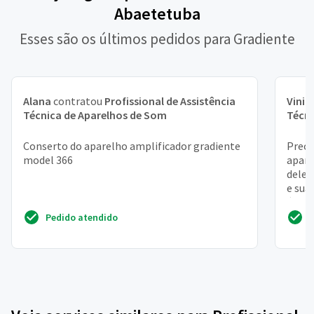
Abaetetuba
Esses são os últimos pedidos para Gradiente
Alana
contratou
Profissional de Assistência
Vinic
Técnica de Aparelhos de Som
Técni
Conserto do aparelho amplificador gradiente
Preci
model 366
apare
dele!
e sua
é mais
Pedido atendido