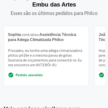
Embu das Artes
Esses são os últimos pedidos para Philco
contratou
Sophia
Assistência Técnica
João
para Adega Climatizada Philco
Técn
Prezados, eu tenho uma adega climatizadora
Hoje 
philco ph16e e a mesma parou de gelar.
janei
Gostaria de orçamentos para consertá-la. Eu
de ja
me encontro em NITERÓI-RJ
conse
Pedido atendido