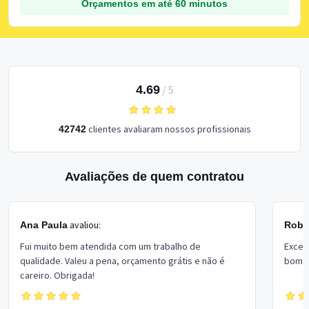
Orçamentos em até 60 minutos
4.69
/
5
clientes avaliaram nossos profissionais
42742
Avaliações de quem contratou
avaliou:
Ana Paula
Rober
Fui muito bem atendida com um trabalho de
Excel
qualidade. Valeu a pena, orçamento grátis e não é
bom p
careiro. Obrigada!