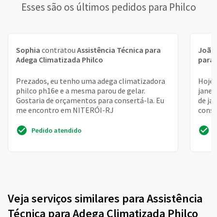
Esses são os últimos pedidos para Philco
Sophia
contratou
Assistência Técnica para
João 
Adega Climatizada Philco
para 
Prezados, eu tenho uma adega climatizadora
Hoje 
philco ph16e e a mesma parou de gelar.
janei
Gostaria de orçamentos para consertá-la. Eu
de ja
me encontro em NITERÓI-RJ
conse
Pedido atendido
Veja serviços similares para Assistência
Técnica para Adega Climatizada Philco