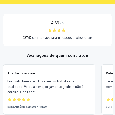
4.69
/
5
42742
clientes avaliaram nossos profissionais
Avaliações de quem contratou
Ana Paula
avaliou:
Rober
Fui muito bem atendida com um trabalho de
Excel
qualidade. Valeu a pena, orçamento grátis e não é
bom p
careiro. Obrigada!
para
Antônio Santos
/
Philco
para
V