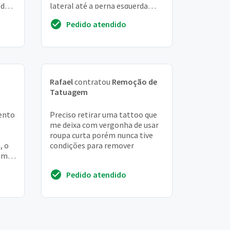
oda
lateral até a perna esquerda
gar,
para na cocha
Pedido atendido
Rafael
contratou
Remoção de
Tatuagem
mento
Preciso retirar uma tattoo que
me deixa com vergonha de usar
roupa curta porém nunca tive
, o
condições para remover
tem
 cor
Pedido atendido