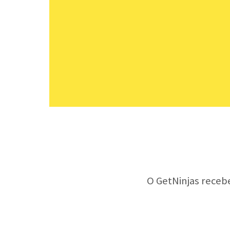
O GetNinjas receb