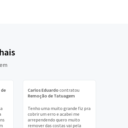
hais
gem
 de
Carlos Eduardo
contratou
Remoção de Tatuagem
na
Tenho uma muito grande fiz pra
a
cobrir um erro e acabei me
uns
arrependendo quero muito
em
remover das costas vai pela