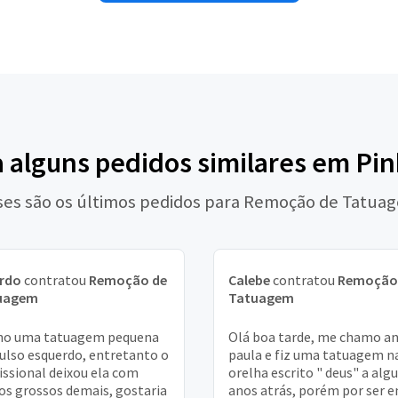
a alguns pedidos similares em Pin
ses são os últimos pedidos para Remoção de Tatua
ardo
contratou
Remoção de
Calebe
contratou
Remoção
uagem
Tatuagem
ho uma tatuagem pequena
Olá boa tarde, me chamo a
ulso esquerdo, entretanto o
paula e fiz uma tatuagem n
issional deixou ela com
orelha escrito " deus" a alg
os grossos demais, gostaria
anos atrás, porém por ser 