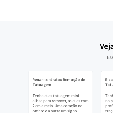
Vej
Es
Renan
contratou
Remoção de
Ric
Tatuagem
Tat
Tenho duas tatuagem mini
Ten
alista para remover, as duas com
no p
2 cm e meio. Uma coração no
prof
ombro e a outra um signo
traç