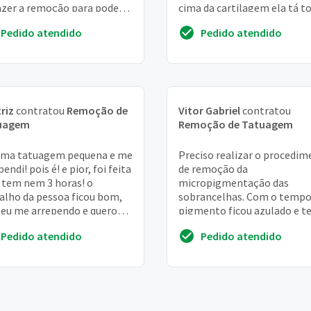
azer a remoção para poder
cima da cartilagem ela tá t
m que possível refazer ela
borrada e eu gostaria de apa
Pedido atendido
Pedido atendido
out...
é bem ...
riz
contratou
Remoção de
Vitor Gabriel
contratou
uagem
Remoção de Tatuagem
uma tatuagem pequena e me
Preciso realizar o procedi
endi! pois é! e pior, foi feita
de remoção da
 tem nem 3 horas! o
micropigmentação das
alho da pessoa ficou bom,
sobrancelhas. Com o tempo
eu me arrependo e quero
pigmento ficou azulado e 
ver. Assim que fizer 1 mês
contrastado bastante com a
Pedido atendido
Pedido atendido
er...
do pêlo natural