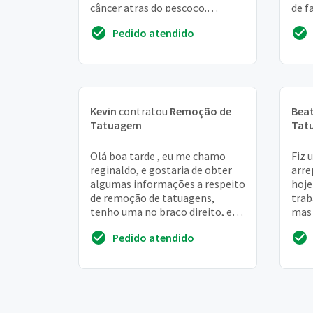
câncer atras do pescoço.
de f
Gostaria de um orçamento
assi
Pedido atendido
com 
Kevin
contratou
Remoção de
Beat
Tatuagem
Tat
Olá boa tarde , eu me chamo
Fiz 
reginaldo, e gostaria de obter
arrep
algumas informações a respeito
hoje
de remoção de tatuagens,
trab
tenho uma no braço direito, e
mas 
gostaria de saber quais os
remo
Pedido atendido
procedimentos a...
eu qu