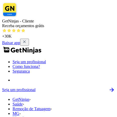
GetNinjas - Cliente
Receba orçamentos grátis
+30K
Baixar app
Seja um profissional
Como funciona?
Segurança
Seja um profissional
GetNinjas
›
Saúde
›
Remoção de Tatuagem
›
MG
›