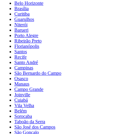
Belo Horizonte
Brasília
Curitiba
Guarulhos
Niterói
Barueri
Porto Alegre
Ribeirão Preto
Florianópolis
Santos
Recife
Santo André
Campinas
São Bernardo do Campo
Osasco
Manaus
Campo Grande
Joinville
Cuiabá
Vila Velha
Belém
Sorocaba
Taboão da Serra
São José dos Campos
São Gonçalo