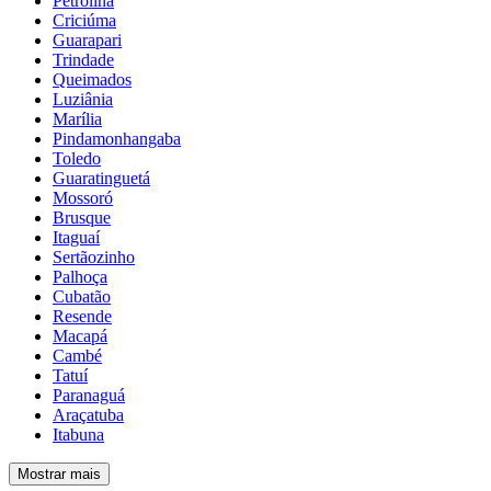
Petrolina
Criciúma
Guarapari
Trindade
Queimados
Luziânia
Marília
Pindamonhangaba
Toledo
Guaratinguetá
Mossoró
Brusque
Itaguaí
Sertãozinho
Palhoça
Cubatão
Resende
Macapá
Cambé
Tatuí
Paranaguá
Araçatuba
Itabuna
Mostrar mais