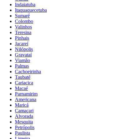
Indaiatuba
Itaquaquecetuba
Sumaré
Colombo
Valinhos
Teresina
Pinhais
Jacareí
Nilópolis
Gravataí
Viamão
Palmas
Cachoeirinha
Taubaté
Cariacica
Macaé
Parnamirim
Americana
Maricá
Camaçari
Alvorada
Mesquita
Petrópolis
Paulista
Limeira