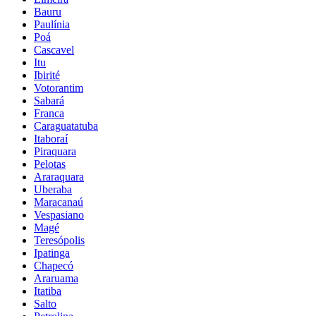
Bauru
Paulínia
Poá
Cascavel
Itu
Ibirité
Votorantim
Sabará
Franca
Caraguatatuba
Itaboraí
Piraquara
Pelotas
Araraquara
Uberaba
Maracanaú
Vespasiano
Magé
Teresópolis
Ipatinga
Chapecó
Araruama
Itatiba
Salto