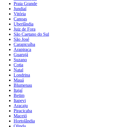
Praia Grande
Jundiaí
Vitória
Canoas
Uberlândia
Juiz de Fora
São Caetano do Sul
São José
Carapicuíba
Arapiraca
Guarujá
Suzano
Cotia
Natal
Londrina
Mauá
Blumenau
Itajaí
Betim
Itapevi
Aracaju
Piracicaba
Maceió
Hortolândia
Olinda