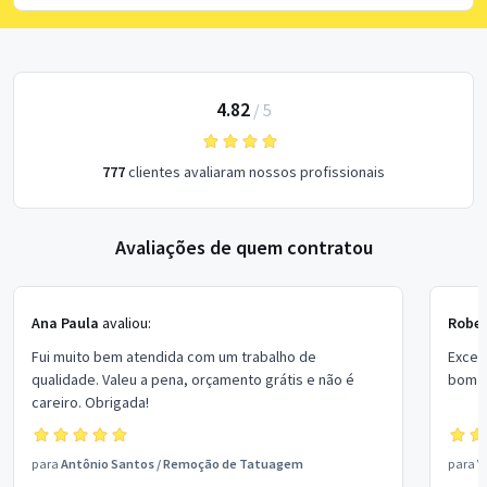
4.82
/
5
777
clientes avaliaram nossos profissionais
Avaliações de quem contratou
Ana Paula
avaliou:
Rober
Fui muito bem atendida com um trabalho de
Excel
qualidade. Valeu a pena, orçamento grátis e não é
bom p
careiro. Obrigada!
para
Antônio Santos
/
Remoção de Tatuagem
para
V