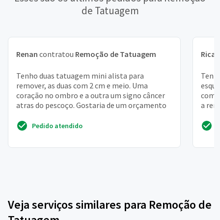
de Tatuagem
Renan
contratou
Remoção de Tatuagem
Rica
Tenho duas tatuagem mini alista para
Tenh
remover, as duas com 2 cm e meio. Uma
esque
coração no ombro e a outra um signo câncer
com t
atras do pescoço. Gostaria de um orçamento
a rem
refaz
Pedido atendido
Veja serviços similares para Remoção de
Tatuagem