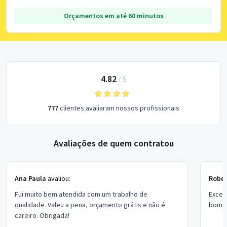
Orçamentos em até 60 minutos
4.82
/
5
777
clientes avaliaram nossos profissionais
Avaliações de quem contratou
Ana Paula
avaliou:
Rober
Fui muito bem atendida com um trabalho de
Excel
qualidade. Valeu a pena, orçamento grátis e não é
bom p
careiro. Obrigada!