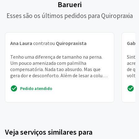
Barueri
Esses são os últimos pedidos para Quiropraxia
Ana Laura
contratou
Quiropraxista
Gabri
Tenho uma diferença de tamanho na perna.
Sinto
Um pouco amenizada com palmilha
acred
compensatória. Nada tao absurdo. Mas que
de qu
gera dor e desconforto. Além de lesar a coluna
volta
e o quadril. Com toda certeza
Pedido atendido
Veja serviços similares para