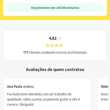
Orçamentos em até 60 minutos
4.82
/
5
777
clientes avaliaram nossos profissionais
Avaliações de quem contratou
Ana Paula
avaliou:
Rober
Fui muito bem atendida com um trabalho de
Excel
qualidade. Valeu a pena, orçamento grátis e não é
bom p
careiro. Obrigada!