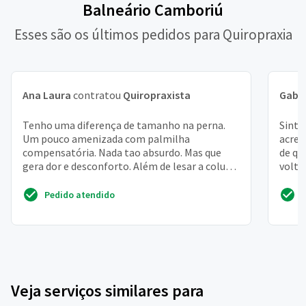
Balneário Camboriú
Esses são os últimos pedidos para Quiropraxia
Ana Laura
contratou
Quiropraxista
Gabri
Tenho uma diferença de tamanho na perna.
Sinto
Um pouco amenizada com palmilha
acred
compensatória. Nada tao absurdo. Mas que
de qu
gera dor e desconforto. Além de lesar a coluna
volta
e o quadril. Com toda certeza
Pedido atendido
Veja serviços similares para