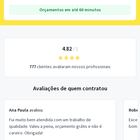
Orçamentos em até 60 minutos
4.82
/
5
777
clientes avaliaram nossos profissionais
Avaliações de quem contratou
Ana Paula
avaliou:
Rober
Fui muito bem atendida com um trabalho de
Excel
qualidade. Valeu a pena, orçamento grátis e não é
bom p
careiro. Obrigada!