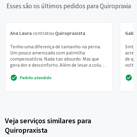
Esses são os últimos pedidos para Quiropraxia
Ana Laura
contratou
Quiropraxista
Gabri
Tenho uma diferença de tamanho na perna.
Sinto
Um pouco amenizada com palmilha
acred
compensatória. Nada tao absurdo. Mas que
de qu
gera dor e desconforto. Além de lesar a coluna
volta
e o quadril. Com toda certeza
Pedido atendido
Veja serviços similares para
Quiropraxista