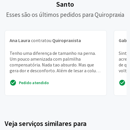
Santo
Esses são os últimos pedidos para Quiropraxia
Ana Laura
contratou
Quiropraxista
Gabri
Tenho uma diferença de tamanho na perna.
Sinto
Um pouco amenizada com palmilha
acred
compensatória. Nada tao absurdo. Mas que
de qu
gera dor e desconforto. Além de lesar a coluna
volta
e o quadril. Com toda certeza
Pedido atendido
Veja serviços similares para