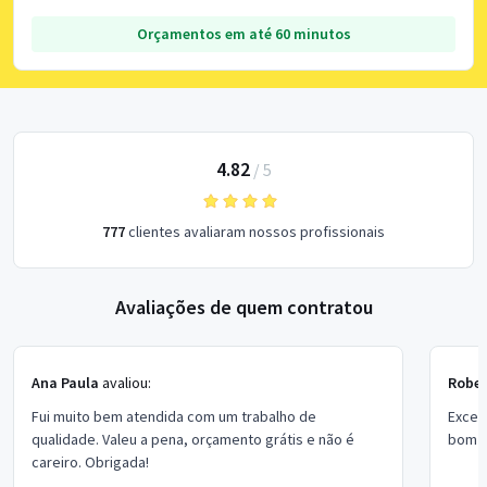
Orçamentos em até 60 minutos
4.82
/
5
777
clientes avaliaram nossos profissionais
Avaliações de quem contratou
Ana Paula
avaliou:
Rober
Fui muito bem atendida com um trabalho de
Excel
qualidade. Valeu a pena, orçamento grátis e não é
bom p
careiro. Obrigada!