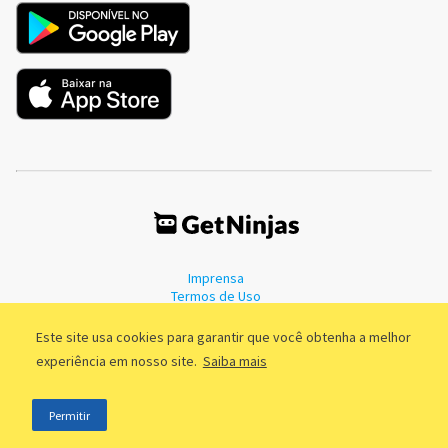
Imprensa
Termos de Uso
Política de Privacidade
Este site usa cookies para garantir que você obtenha a melhor
experiência em nosso site.
Saiba mais
©2011 - 2026, GetNinjas LTDA. CNPJ 55.744.877/0001-89 - Rua Dr.
Permitir
Fernandes Coelho, 85 - 3º andar - São Paulo/SP - Brasil