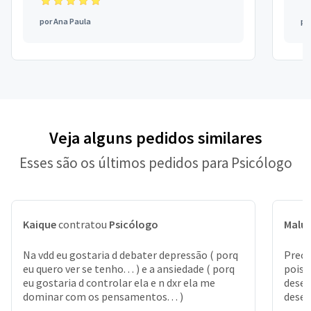
por
Ana Paula
po
Veja alguns pedidos similares
Esses são os últimos pedidos para Psicólogo
Kaique
contratou
Psicólogo
Malu
Na vdd eu gostaria d debater depressão ( porq
Preci
eu quero ver se tenho. . . ) e a ansiedade ( porq
pois 
eu gostaria d controlar ela e n dxr ela me
desen
dominar com os pensamentos. . . )
desem
relac