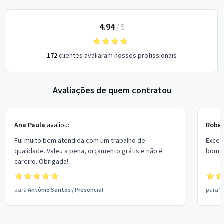
4.94
/
5
172
clientes avaliaram nossos profissionais
Avaliações de quem contratou
Ana Paula
avaliou:
Rober
Fui muito bem atendida com um trabalho de
Excel
qualidade. Valeu a pena, orçamento grátis e não é
bom p
careiro. Obrigada!
para
Antônio Santos
/
Presencial
para
V