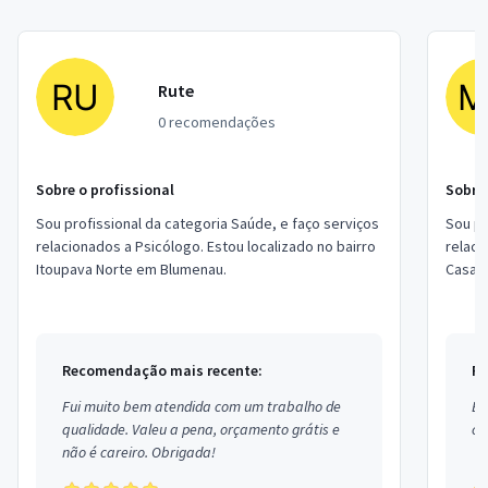
Rute
0 recomendações
Sobre o profissional
Sobre 
Sou profissional da categoria Saúde, e faço serviços
Sou pr
relacionados a Psicólogo. Estou localizado no bairro
relaci
Itoupava Norte em Blumenau.
Casa F
Recomendação mais recente:
Re
Fui muito bem atendida com um trabalho de
Ex
qualidade. Valeu a pena, orçamento grátis e
co
não é careiro. Obrigada!