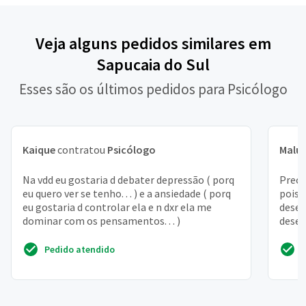
Veja alguns pedidos similares em
Sapucaia do Sul
Esses são os últimos pedidos para Psicólogo
Kaique
contratou
Psicólogo
Malu
Na vdd eu gostaria d debater depressão ( porq
Preci
eu quero ver se tenho. . . ) e a ansiedade ( porq
pois 
eu gostaria d controlar ela e n dxr ela me
desen
dominar com os pensamentos. . . )
desem
relac
Pedido atendido