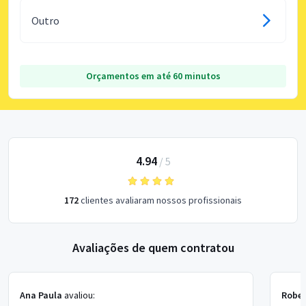
Outro
Orçamentos em até 60 minutos
4.94
/
5
172
clientes avaliaram nossos profissionais
Avaliações de quem contratou
Ana Paula
avaliou:
Rober