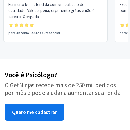
Fui muito bem atendida com um trabalho de
Excel
qualidade. Valeu a pena, orçamento grátis e não é
bom p
careiro. Obrigada!
para
Antônio Santos
/
Presencial
para
V
Você é Psicólogo?
O GetNinjas recebe mais de 250 mil pedidos
por mês e pode ajudar a aumentar sua renda
Quero me cadastrar