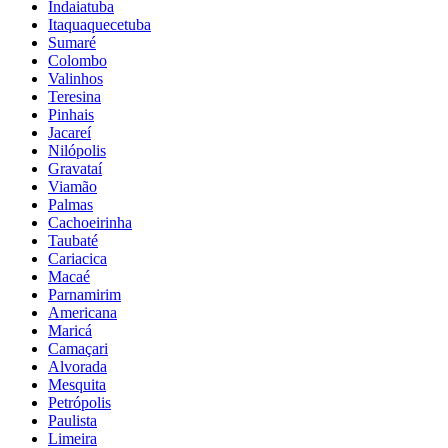
Indaiatuba
Itaquaquecetuba
Sumaré
Colombo
Valinhos
Teresina
Pinhais
Jacareí
Nilópolis
Gravataí
Viamão
Palmas
Cachoeirinha
Taubaté
Cariacica
Macaé
Parnamirim
Americana
Maricá
Camaçari
Alvorada
Mesquita
Petrópolis
Paulista
Limeira