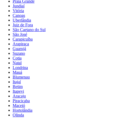
Praia Grande
Jundiaí
Vitória
Canoas
Uberlândia
Juiz de Fora
São Caetano do Sul
São José
Carapicuíba
Arapiraca
Guarujá
Suzano
Cotia
Natal
Londrina
Mauá
Blumenau
Itajaí
Betim
Itapevi
Aracaju
Piracicaba
Maceió
Hortolândia
Olinda