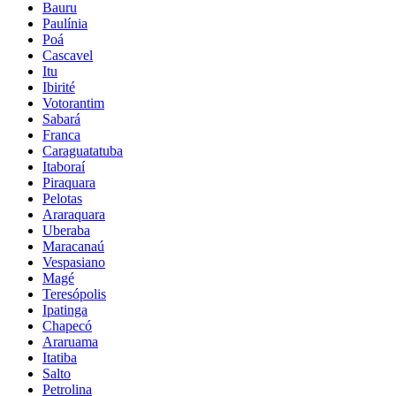
Bauru
Paulínia
Poá
Cascavel
Itu
Ibirité
Votorantim
Sabará
Franca
Caraguatatuba
Itaboraí
Piraquara
Pelotas
Araraquara
Uberaba
Maracanaú
Vespasiano
Magé
Teresópolis
Ipatinga
Chapecó
Araruama
Itatiba
Salto
Petrolina