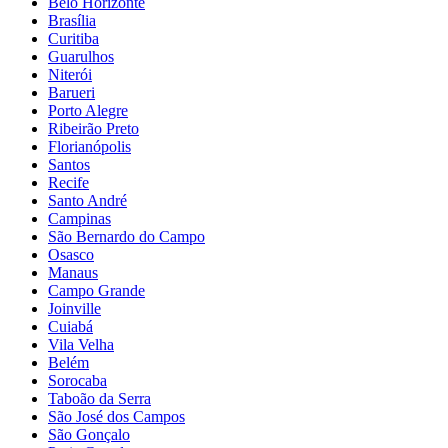
Belo Horizonte
Brasília
Curitiba
Guarulhos
Niterói
Barueri
Porto Alegre
Ribeirão Preto
Florianópolis
Santos
Recife
Santo André
Campinas
São Bernardo do Campo
Osasco
Manaus
Campo Grande
Joinville
Cuiabá
Vila Velha
Belém
Sorocaba
Taboão da Serra
São José dos Campos
São Gonçalo