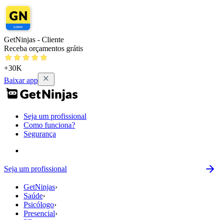
GetNinjas - Cliente
Receba orçamentos grátis
+30K
Baixar app
Seja um profissional
Como funciona?
Segurança
Seja um profissional
GetNinjas
›
Saúde
›
Psicólogo
›
Presencial
›