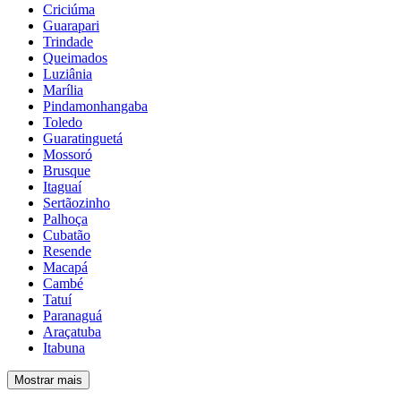
Criciúma
Guarapari
Trindade
Queimados
Luziânia
Marília
Pindamonhangaba
Toledo
Guaratinguetá
Mossoró
Brusque
Itaguaí
Sertãozinho
Palhoça
Cubatão
Resende
Macapá
Cambé
Tatuí
Paranaguá
Araçatuba
Itabuna
Mostrar mais