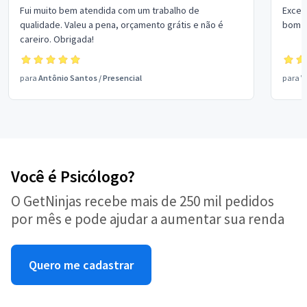
Fui muito bem atendida com um trabalho de
Excel
qualidade. Valeu a pena, orçamento grátis e não é
bom p
careiro. Obrigada!
para
Antônio Santos
/
Presencial
para
V
Você é Psicólogo?
O GetNinjas recebe mais de 250 mil pedidos
por mês e pode ajudar a aumentar sua renda
Quero me cadastrar