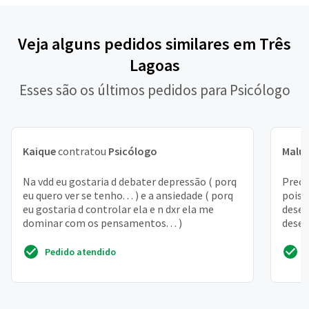
Veja alguns pedidos similares em Três
Lagoas
Esses são os últimos pedidos para Psicólogo
Kaique
contratou
Psicólogo
Malu
Na vdd eu gostaria d debater depressão ( porq
Preci
eu quero ver se tenho. . . ) e a ansiedade ( porq
pois 
eu gostaria d controlar ela e n dxr ela me
desen
dominar com os pensamentos. . . )
desem
relac
Pedido atendido