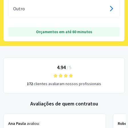
Outro
Orçamentos em até 60 minutos
4.94
/
5
172
clientes avaliaram nossos profissionais
Avaliações de quem contratou
Ana Paula
avaliou:
Rober