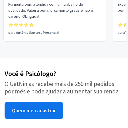
Fui muito bem atendida com um trabalho de
Excel
qualidade. Valeu a pena, orçamento grátis e não é
bom p
careiro. Obrigada!
para
Antônio Santos
/
Presencial
para
V
Você é Psicólogo?
O GetNinjas recebe mais de 250 mil pedidos
por mês e pode ajudar a aumentar sua renda
Quero me cadastrar