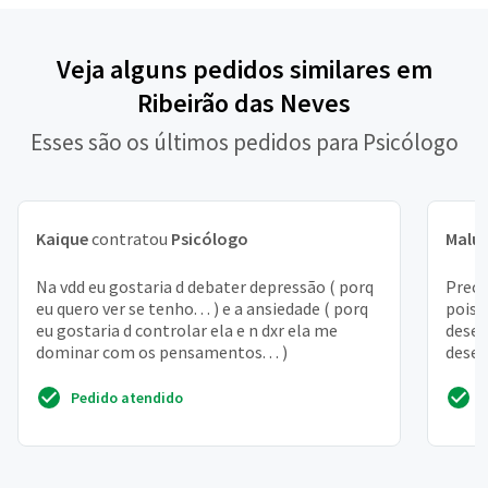
Veja alguns pedidos similares em
Ribeirão das Neves
Esses são os últimos pedidos para Psicólogo
Kaique
contratou
Psicólogo
Malu
Na vdd eu gostaria d debater depressão ( porq
Preci
eu quero ver se tenho. . . ) e a ansiedade ( porq
pois 
eu gostaria d controlar ela e n dxr ela me
desen
dominar com os pensamentos. . . )
desem
relac
Pedido atendido