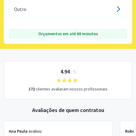
Outro
Orçamentos em até 60 minutos
4.94
/
5
172
clientes avaliaram nossos profissionais
Avaliações de quem contratou
Ana Paula
avaliou:
Rober