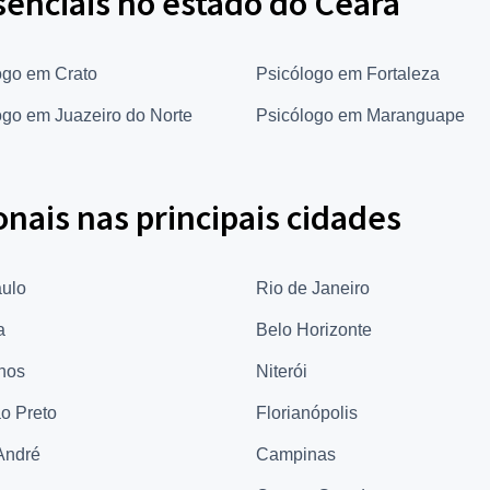
senciais no estado do Ceará
ogo em Crato
Psicólogo em Fortaleza
ogo em Juazeiro do Norte
Psicólogo em Maranguape
onais nas principais cidades
ulo
Rio de Janeiro
a
Belo Horizonte
hos
Niterói
ão Preto
Florianópolis
André
Campinas