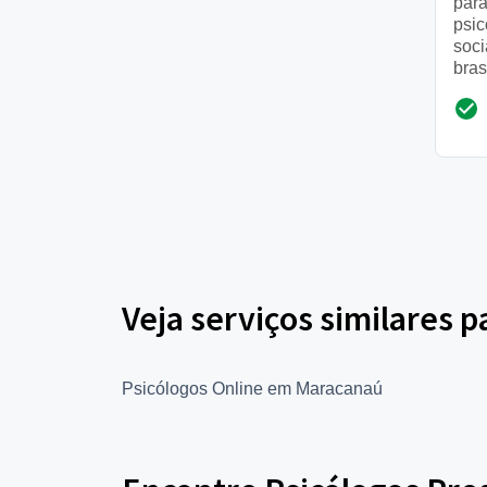
para
psi
soci
bras
serã
sema
25 a
Veja serviços similares p
Psicólogos Online em Maracanaú