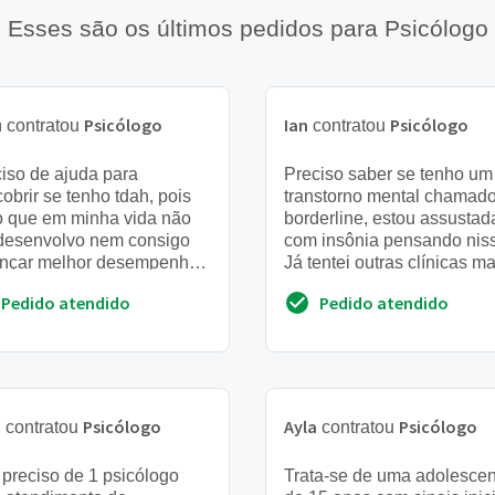
Esses são os últimos pedidos para Psicólogo
u
Psicólogo
Ian
Psicólogo
contratou
contratou
iso de ajuda para
Preciso saber se tenho um
obrir se tenho tdah, pois
transtorno mental chamad
o que em minha vida não
borderline, estou assustad
desenvolvo nem consigo
com insônia pensando nis
ançar melhor desempenho.
Já tentei outras clínicas m
o de carreira, socialização
todas estão fora do meu
Pedido atendido
Pedido atendido
lacionamento com ...
alcance financeiro
a
Psicólogo
Ayla
Psicólogo
contratou
contratou
 preciso de 1 psicólogo
Trata-se de uma adolescen