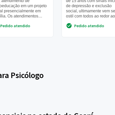
 atendimento de
de 15 anos com sinais inic
coeducação em um projeto
de depressão e exclusão
al presencialmente em
social, ultimamente vem s
ília. Os atendimentos
ostil com todos ao redor ao
o o dia inteiro, 2x na
contrariada sobre seu nam
Pedido atendido
Pedido atendido
na para jovens de 12 a
Nos como fam...
n...
ara Psicólogo