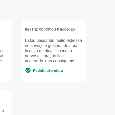
Beatriz
Psicólogo
contratou
Estou passando muito estresse
o
no serviço e gostaria de uma
a e
licença medica, fico muito
so.
nervosa, coração fica
as
acelerado, nao consigo me
concentrar nas minhas
Pedido atendido
atividades, chego ate bebe
dura...
te