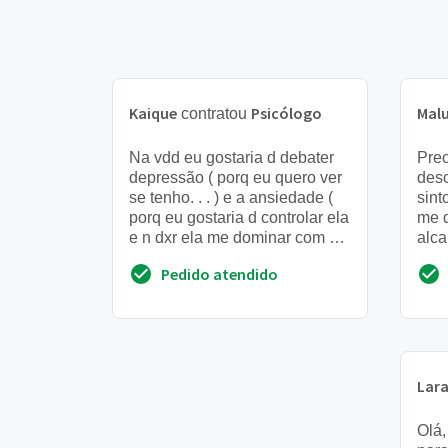
Kaique
Psicólogo
Mal
contratou
Na vdd eu gostaria d debater
Prec
depressão ( porq eu quero ver
desc
se tenho. . . ) e a ansiedade (
sint
porq eu gostaria d controlar ela
me 
e n dxr ela me dominar com os
alc
pensamentos. . . )
Plan
Pedido atendido
e re
Lar
Olá,