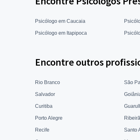
Encontre Psicólogos Pre
Psicólogo em Caucaia
Psicól
Psicólogo em Itapipoca
Psicól
Encontre outros profissi
Rio Branco
São Pa
Salvador
Goiâni
Curitiba
Guarul
Porto Alegre
Ribeir
Recife
Santo 