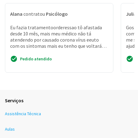
Alana
contratou
Psicólogo
Julia
Eu fazia tratamentoorderessao tô afastada
Gosta
desde 10 mês, mais meu médico não tá
com r
atendendo por causado corona vírus eeuto
me si
com os sintomas mais eu tenho que voltará
ajuda
trabalhar dia 01mais não ...
Pedido atendido
Serviços
Assistência Técnica
Aulas