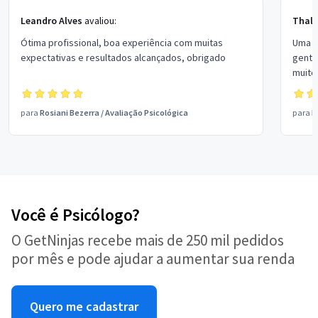
Leandro Alves
avaliou:
Thal
Ótima profissional, boa experiência com muitas
Uma e
expectativas e resultados alcançados, obrigado
genti
muito
para
Rosiani Bezerra
/
Avaliação Psicológica
para
D
Você é Psicólogo?
O GetNinjas recebe mais de 250 mil pedidos
por mês e pode ajudar a aumentar sua renda
Quero me cadastrar