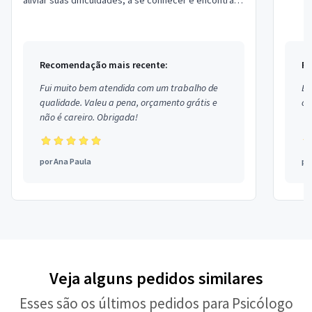
aliviar suas dificuldades, a se conhecer e encontrar
novos caminhos para se desenvol...
Recomendação mais recente:
Re
Fui muito bem atendida com um trabalho de
Ex
qualidade. Valeu a pena, orçamento grátis e
co
não é careiro. Obrigada!
por
Ana Paula
po
Veja alguns pedidos similares
Esses são os últimos pedidos para Psicólogo