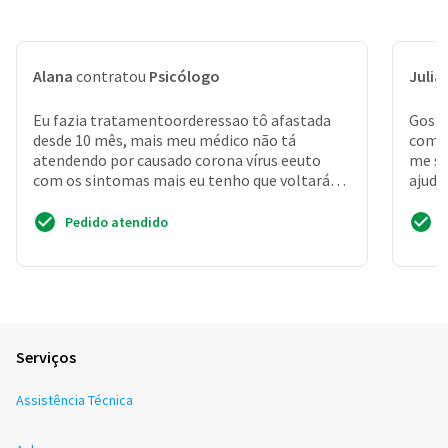
Alana
contratou
Psicólogo
Julia
Eu fazia tratamentoorderessao tô afastada
Gosta
desde 10 mês, mais meu médico não tá
com r
atendendo por causado corona vírus eeuto
me si
com os sintomas mais eu tenho que voltará
ajuda
trabalhar dia 01mais não ...
Pedido atendido
Serviços
Assistência Técnica