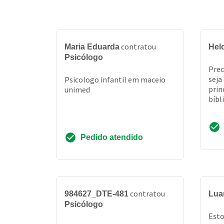
contratou
Maria Eduarda
Hel
Psicólogo
Prec
seja
Psicologo infantil em maceio
prin
unimed
bíbl
Pedido atendido
contratou
984627_DTE-481
Lua
Psicólogo
Esto