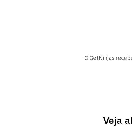
O GetNinjas receb
Veja 