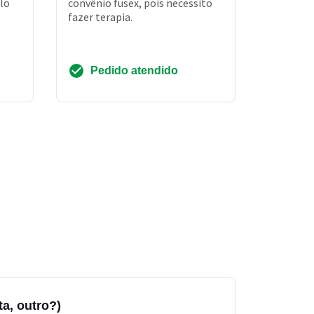
lo
convênio fusex, pois necessito
fazer terapia.
Pedido atendido
a, outro?)