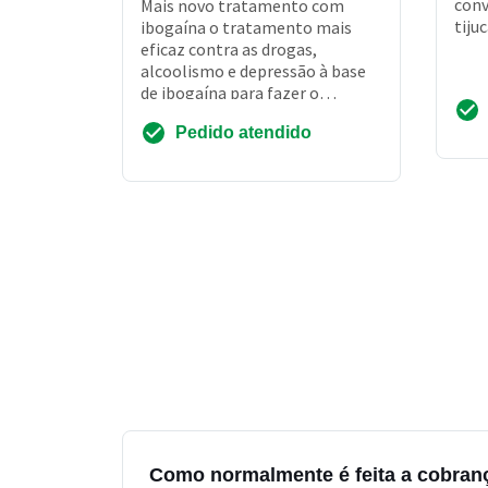
conv
Mais novo tratamento com
tijuc
ibogaína o tratamento mais
eficaz contra as drogas,
alcoolismo e depressão à base
de ibogaína para fazer o
tratamento com a ibogaína,
Pedido atendido
não é necessário fazer a int...
Como normalmente é feita a cobranç