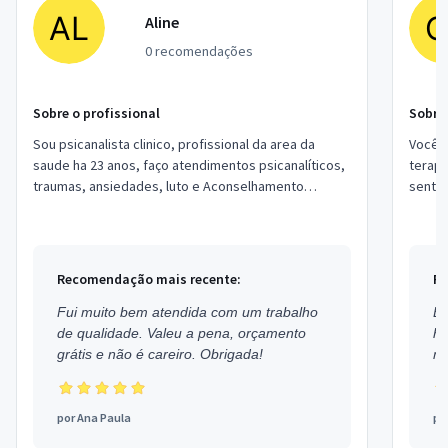
Aline
0 recomendações
Sobre o profissional
Sobre 
Sou psicanalista clinico, profissional da area da
Você j
saude ha 23 anos, faço atendimentos psicanalíticos,
terapi
traumas, ansiedades, luto e Aconselhamento
senti
Conjugal e Familiar. Estou localizado no ...
Recomendação mais recente:
Re
Fui muito bem atendida com um trabalho
Ex
de qualidade. Valeu a pena, orçamento
h
grátis e não é careiro. Obrigada!
mu
por
Ana Paula
po