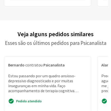
Veja alguns pedidos similares
Esses são os últimos pedidos para Psicanalista
Bernardo
contratou
Psicanalista
Alan
Estou passando por um quadro ansioso-
Preci
depressivo diagnosticado e por muitas
aguen
inseguranças em minha vida. Faço
me jo
acompanhamento de terapia cognitiva
preci
comportamental ha alguns anos e estou
quere...
Pedido atendido