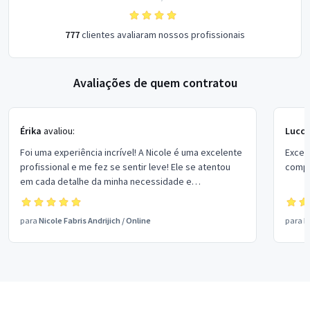
777
clientes avaliaram nossos profissionais
Avaliações de quem contratou
Érika
avaliou:
Lucca
Foi uma experiência incrível! A Nicole é uma excelente
Excel
profissional e me fez se sentir leve! Ele se atentou
compr
em cada detalhe da minha necessidade e
conseguimos interagir muito bem.
para
Nicole Fabris Andrijich
/
Online
para
R