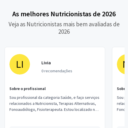
As melhores Nutricionistas de 2026
Veja as Nutricionistas mais bem avaliadas de
2026
Livia
0 recomendações
Sobre o profissional
Sobre 
Sou profissional da categoria Saúde, e faço serviços
Sou pr
relacionados a Nutricionista, Terapias Alternativas,
relaci
Fonoaudiólogo, Fisioterapeuta. Estou localizado no
Fonoau
bairro Santa Maria em São Caet...
bairro