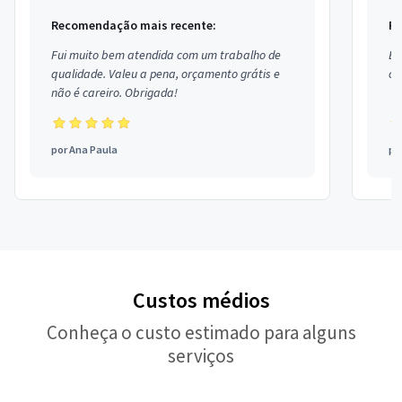
Recomendação mais recente:
Re
Fui muito bem atendida com um trabalho de
Ex
qualidade. Valeu a pena, orçamento grátis e
co
não é careiro. Obrigada!
por
Ana Paula
po
Custos médios
Conheça o custo estimado para alguns
serviços