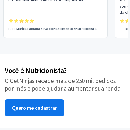
Profissional muito atenciosa e competente.
A Mic
atenc
do ob
para
Marília Fabiana Silva do Nascimento
/
Nutricionista
para
M
Você é Nutricionista?
O GetNinjas recebe mais de 250 mil pedidos
por mês e pode ajudar a aumentar sua renda
Quero me cadastrar