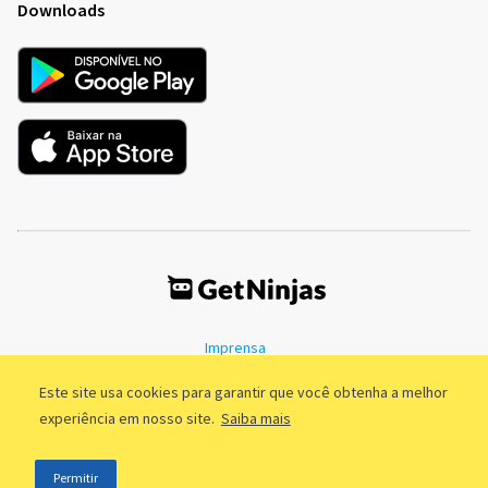
Downloads
Imprensa
Termos de Uso
Política de Privacidade
Este site usa cookies para garantir que você obtenha a melhor
experiência em nosso site.
Saiba mais
©2011 - 2026, GetNinjas LTDA. CNPJ 55.744.877/0001-89 - Rua Dr.
Permitir