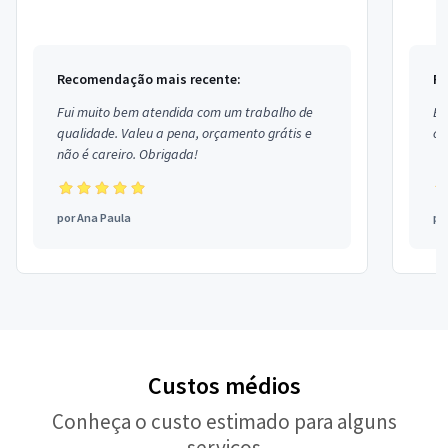
bairro Americanópolis em São P...
bairro
Recomendação mais recente:
Re
Fui muito bem atendida com um trabalho de
Ex
qualidade. Valeu a pena, orçamento grátis e
co
não é careiro. Obrigada!
por
Ana Paula
po
Custos médios
Conheça o custo estimado para alguns
serviços