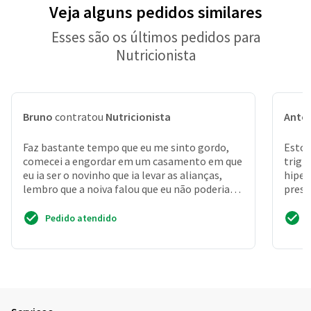
Veja alguns pedidos similares
Esses são os últimos pedidos para
Nutricionista
Bruno
contratou
Nutricionista
Anton
Faz bastante tempo que eu me sinto gordo,
Estou
comecei a engordar em um casamento em que
trigl
eu ia ser o novinho que ia levar as alianças,
hiper
lembro que a noiva falou que eu não poderia
presc
engordar pois...
de to
Pedido atendido