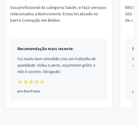
Sou profissional da categoria Saúde, e faço serviços
ENCON
relacionados a Nutricionista. Estou localizado no
SEU EMAG
bairro Cremação em Belém.
de com
melhor
Recomendação mais recente:
Re
Fui muito bem atendida com um trabalho de
Ex
qualidade. Valeu a pena, orçamento grátis e
co
não é careiro. Obrigada!
por
Ana Paula
po