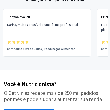
Thayna
avaliou:
Pricil
Karina, muito acessível e uma ótima profissional!
Ela fo
plano
para
Karina Silva de Sousa
/
Reeducação Alimentar
para
L
Você é Nutricionista?
O GetNinjas recebe mais de 250 mil pedidos
por mês e pode ajudar a aumentar sua renda