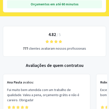
Orçamentos em até 60 minutos
4.82
/
5
777
clientes avaliaram nossos profissionais
Avaliações de quem contratou
Ana Paula
avaliou:
Rober
Fui muito bem atendida com um trabalho de
Excel
qualidade. Valeu a pena, orçamento grátis e não é
bom p
careiro. Obrigada!