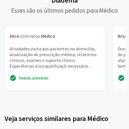
Diadema
Esses são os últimos pedidos para Médico
Alice
contratou
Médico
Brya
Atividades visita aos pacientes no domicílio,
Duran
atualização de prescrição médica, relatórios
do pâ
clínicos, exames e suporte clínico.
alpra
Experiências e/ou qualificaçõ necessário
bem s
possuir registro no...
troca
Pedido atendido
Veja serviços similares para Médico