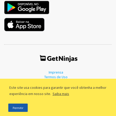
Imprensa
Termos de Uso
Política de Privacidade
Este site usa cookies para garantir que você obtenha a melhor
experiência em nosso site.
Saiba mais
©2011 - 2026, GetNinjas LTDA. CNPJ 55.744.877/0001-89 - Rua Dr.
Permitir
Fernandes Coelho, 85 - 3º andar - São Paulo/SP - Brasil