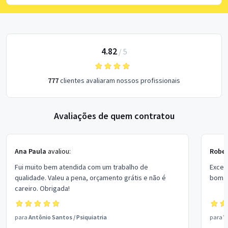
4.82
/
5
777
clientes avaliaram nossos profissionais
Avaliações de quem contratou
Ana Paula
avaliou:
Rober
Fui muito bem atendida com um trabalho de
Excel
qualidade. Valeu a pena, orçamento grátis e não é
bom p
careiro. Obrigada!
para
Antônio Santos
/
Psiquiatria
para
V