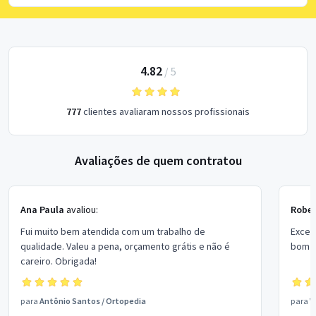
4.82
/
5
777
clientes avaliaram nossos profissionais
Avaliações de quem contratou
Ana Paula
avaliou:
Rober
Fui muito bem atendida com um trabalho de
Excel
qualidade. Valeu a pena, orçamento grátis e não é
bom p
careiro. Obrigada!
para
Antônio Santos
/
Ortopedia
para
V