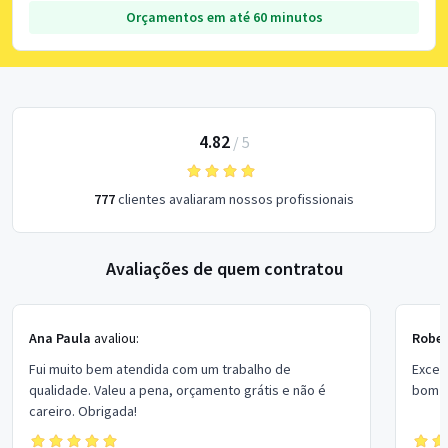
Orçamentos em até 60 minutos
4.82
/
5
777
clientes avaliaram nossos profissionais
Avaliações de quem contratou
Ana Paula
avaliou:
Rober
Fui muito bem atendida com um trabalho de
Excel
qualidade. Valeu a pena, orçamento grátis e não é
bom p
careiro. Obrigada!