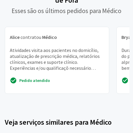
de Fora
Esses são os últimos pedidos para Médico
Alice
contratou
Médico
Brya
Atividades visita aos pacientes no domicílio,
Duran
atualização de prescrição médica, relatórios
do pâ
clínicos, exames e suporte clínico.
alpra
Experiências e/ou qualificaçõ necessário
bem s
possuir registro no...
troca
Pedido atendido
Veja serviços similares para Médico