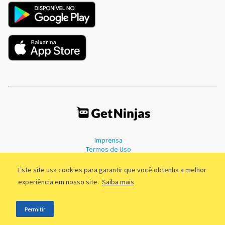
Imprensa
Termos de Uso
Política de Privacidade
Este site usa cookies para garantir que você obtenha a melhor
experiência em nosso site.
Saiba mais
©2011 - 2026, GetNinjas LTDA. CNPJ 55.744.877/0001-89 - Rua Dr.
Permitir
Fernandes Coelho, 85 - 3º andar - São Paulo/SP - Brasil