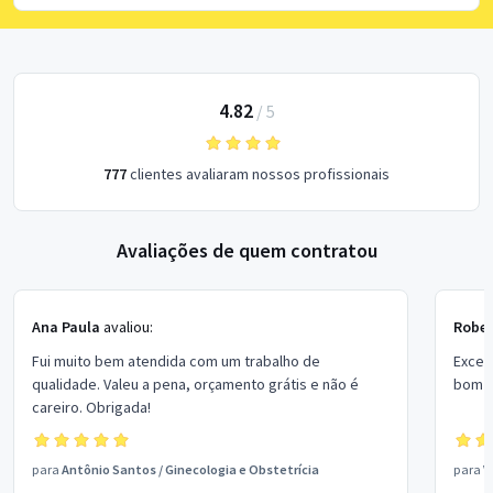
4.82
/
5
777
clientes avaliaram nossos profissionais
Avaliações de quem contratou
Ana Paula
avaliou:
Rober
Fui muito bem atendida com um trabalho de
Excel
qualidade. Valeu a pena, orçamento grátis e não é
bom p
careiro. Obrigada!
para
Antônio Santos
/
Ginecologia e Obstetrícia
para
V